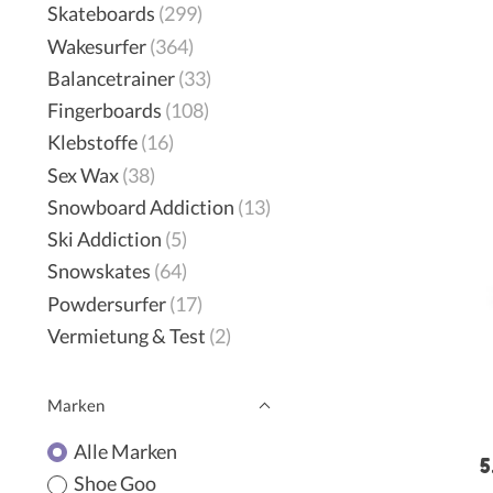
Skateboards
(299)
Wakesurfer
(364)
Balancetrainer
(33)
Fingerboards
(108)
Klebstoffe
(16)
Sex Wax
(38)
Snowboard Addiction
(13)
Ski Addiction
(5)
Snowskates
(64)
Powdersurfer
(17)
Vermietung & Test
(2)
Marken
Alle Marken
5
Shoe Goo