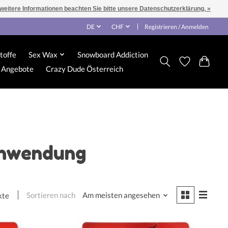
 weitere Informationen beachten Sie bitte unsere Datenschutzerklärung. »
DE
CHF
Registrieren / Anmelden
toffe
Sex Wax
Snowboard Addiction
Angebote
Crazy Dude Österreich
Anwendung
Sortieren nach
Am meisten angesehen
kte