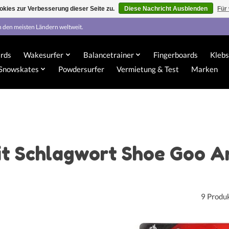
kies zur Verbesserung dieser Seite zu.
Diese Nachricht Ausblenden
Für
n den meisten Ländern weltweit.
rds
Wakesurfer
Balancetrainer
Fingerboards
Klebs
Snowskates
Powdersurfer
Vermietung & Test
Marken
mit Schlagwort Shoe Goo 
9 Produ