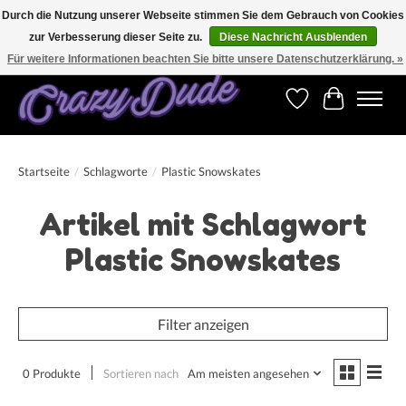
Durch die Nutzung unserer Webseite stimmen Sie dem Gebrauch von Cookies
zur Verbesserung dieser Seite zu.
Diese Nachricht Ausblenden
Versandkostenfrei bestellen ab CHF 200.00 in der Schweiz und ab EUR 250.00 in den
meisten Ländern weltweit.
Für weitere Informationen beachten Sie bitte unsere Datenschutzerklärung. »
Wunschzettel
Ihr Warenk
Startseite
/
Schlagworte
/
Plastic Snowskates
Artikel mit Schlagwort
Plastic Snowskates
Filter anzeigen
0 Produkte
Sortieren nach
Am meisten angesehen