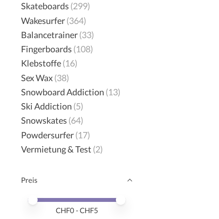
Skateboards
(299)
Wakesurfer
(364)
Balancetrainer
(33)
Fingerboards
(108)
Klebstoffe
(16)
Sex Wax
(38)
Snowboard Addiction
(13)
Ski Addiction
(5)
Snowskates
(64)
Powdersurfer
(17)
Vermietung & Test
(2)
Preis
Preis – Mindestwert
Price maximum value
CHF
0
- CHF
5