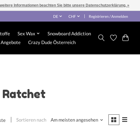
 weitere Informationen beachten Sie bitte unsere Datenschutzerklärung. »
DE
CHF
Registrieren / Anmelden
toffe
Sex Wax
Snowboard Addiction
Angebote
Crazy Dude Österreich
e Ratchet
Sortieren nach
Am meisten angesehen
kte