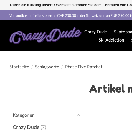
Durch die Nutzung unserer Webseite stimmen Sie dem Gebrauch von Coo
Versandkostenfrei bestellen ab CHF 200.00 in der Schweiz und ab EUR 250.00 i
Crazy Dude
Skateboa
Ski Addiction
Startseite
/
Schlagworte
/
Phase Five Ratchet
Artikel 
Kategorien
Crazy Dude
(7)