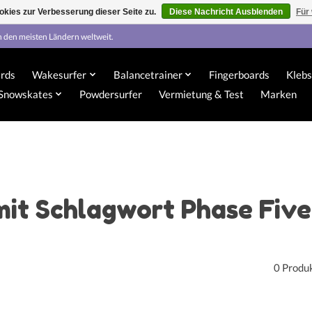
kies zur Verbesserung dieser Seite zu.
Diese Nachricht Ausblenden
Für
n den meisten Ländern weltweit.
rds
Wakesurfer
Balancetrainer
Fingerboards
Klebs
Snowskates
Powdersurfer
Vermietung & Test
Marken
mit Schlagwort Phase Fiv
0 Produ