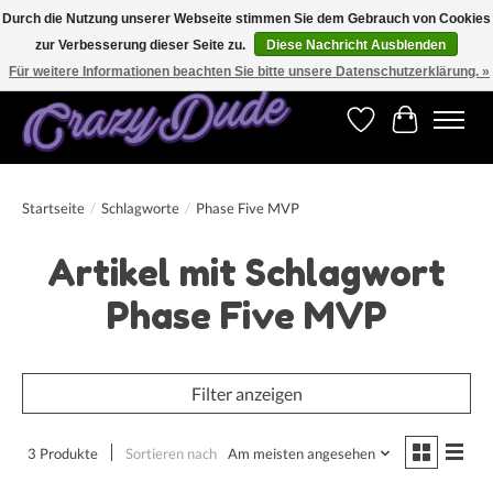
Durch die Nutzung unserer Webseite stimmen Sie dem Gebrauch von Cookies
zur Verbesserung dieser Seite zu.
Diese Nachricht Ausblenden
Versandkostenfrei bestellen ab CHF 200.00 in der Schweiz und ab EUR 250.00 in den
meisten Ländern weltweit.
Für weitere Informationen beachten Sie bitte unsere Datenschutzerklärung. »
Wunschzettel
Ihr Warenk
Startseite
/
Schlagworte
/
Phase Five MVP
Artikel mit Schlagwort
Phase Five MVP
Filter anzeigen
3 Produkte
Sortieren nach
Am meisten angesehen