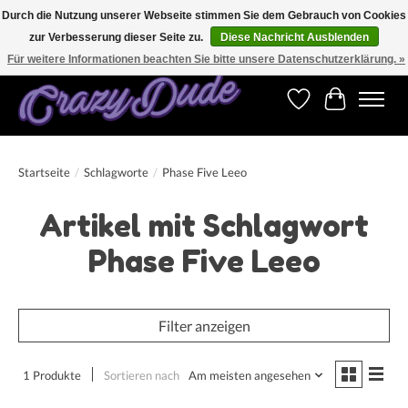
Durch die Nutzung unserer Webseite stimmen Sie dem Gebrauch von Cookies
zur Verbesserung dieser Seite zu.
Diese Nachricht Ausblenden
Versandkostenfrei bestellen ab CHF 200.00 in der Schweiz und ab EUR 250.00 in den
meisten Ländern weltweit.
Für weitere Informationen beachten Sie bitte unsere Datenschutzerklärung. »
Wunschzettel
Ihr Warenk
Startseite
/
Schlagworte
/
Phase Five Leeo
Artikel mit Schlagwort
Phase Five Leeo
Filter anzeigen
1 Produkte
Sortieren nach
Am meisten angesehen