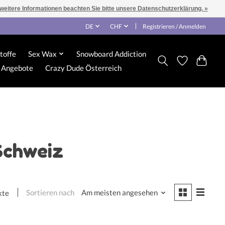
 weitere Informationen beachten Sie bitte unsere Datenschutzerklärung. »
DE
CHF
Registrieren / Anmelden
toffe
Sex Wax
Snowboard Addiction
Angebote
Crazy Dude Österreich
Schweiz
Sortieren nach
Am meisten angesehen
kte