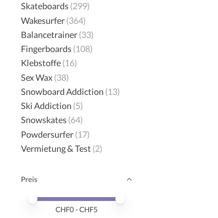
Skateboards
(299)
Wakesurfer
(364)
Balancetrainer
(33)
Fingerboards
(108)
Klebstoffe
(16)
Sex Wax
(38)
Snowboard Addiction
(13)
Ski Addiction
(5)
Snowskates
(64)
Powdersurfer
(17)
Vermietung & Test
(2)
Preis
Preis – Mindestwert
Price maximum value
CHF
0
- CHF
5