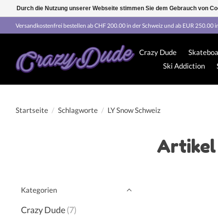
Durch die Nutzung unserer Webseite stimmen Sie dem Gebrauch von Coo
Versandkostenfrei bestellen ab CHF 200.00 in der Schweiz und ab EUR 250.00 i
Crazy Dude
Skateboa
Ski Addiction
Startseite
/
Schlagworte
/
LY Snow Schweiz
Artike
Kategorien
Crazy Dude
(7)