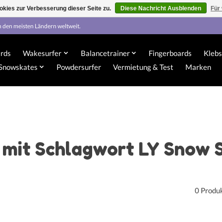
kies zur Verbesserung dieser Seite zu.
Diese Nachricht Ausblenden
Für
n den meisten Ländern weltweit.
rds
Wakesurfer
Balancetrainer
Fingerboards
Klebs
Snowskates
Powdersurfer
Vermietung & Test
Marken
l mit Schlagwort LY Snow 
0 Produ