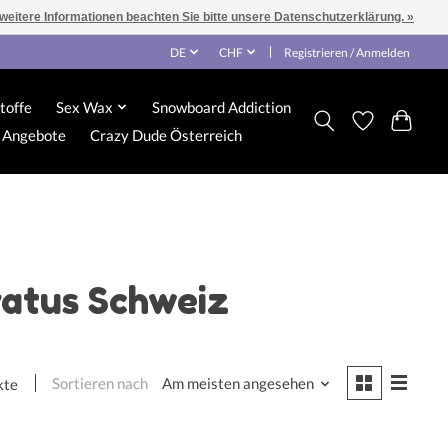
 weitere Informationen beachten Sie bitte unsere Datenschutzerklärung. »
DE
CHF
Registrieren / Anmelden
toffe
Sex Wax
Snowboard Addiction
Angebote
Crazy Dude Österreich
ratus Schweiz
Sortieren nach
Am meisten angesehen
kte