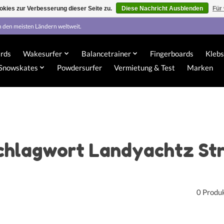
kies zur Verbesserung dieser Seite zu.
Diese Nachricht Ausblenden
Für
n den meisten Ländern weltweit.
rds
Wakesurfer
Balancetrainer
Fingerboards
Klebs
Snowskates
Powdersurfer
Vermietung & Test
Marken
Schlagwort Landyachtz St
0 Produ