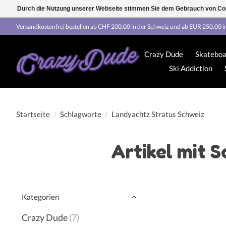
Durch die Nutzung unserer Webseite stimmen Sie dem Gebrauch von Coo
Versandkostenfrei bestellen ab CHF 200.00 in der Schweiz und ab EUR 250.00 i
Crazy Dude
Skateboa
Ski Addiction
Startseite
/
Schlagworte
/
Landyachtz Stratus Schweiz
Artikel mit 
Kategorien
Crazy Dude
(7)