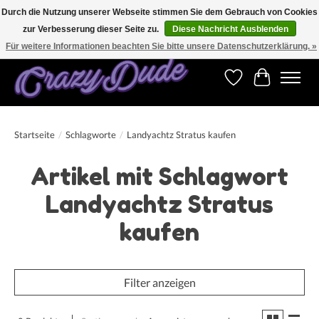
Durch die Nutzung unserer Webseite stimmen Sie dem Gebrauch von Cookies
zur Verbesserung dieser Seite zu.
Diese Nachricht Ausblenden
Versandkostenfrei bestellen ab CHF 200.00 in der Schweiz und ab EUR 250.00 in den
meisten Ländern weltweit.
Für weitere Informationen beachten Sie bitte unsere Datenschutzerklärung. »
Wunschzettel
Ihr Warenk
Startseite
/
Schlagworte
/
Landyachtz Stratus kaufen
Artikel mit Schlagwort
Landyachtz Stratus
kaufen
Filter anzeigen