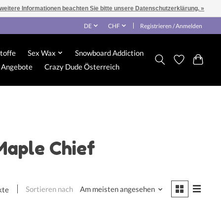
 weitere Informationen beachten Sie bitte unsere Datenschutzerklärung. »
DE
CHF
Registrieren / Anmelden
toffe
Sex Wax
Snowboard Addiction
Angebote
Crazy Dude Österreich
Maple Chief
Sortieren nach
Am meisten angesehen
kte