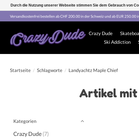
Durch die Nutzung unserer Webseite stimmen Sie dem Gebrauch von Coo
Versandkostenfrei bestellen ab CHF 200.00 in der Schweiz und ab EUR 250.00 i
Crazy Dude
Skateboa
Ski Addiction
Startseite
/
Schlagworte
/
Landyachtz Maple Chief
Artikel mi
Kategorien
Crazy Dude
(7)