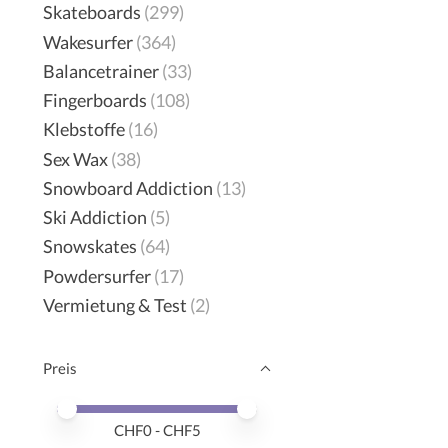
Skateboards
(299)
Wakesurfer
(364)
Balancetrainer
(33)
Fingerboards
(108)
Klebstoffe
(16)
Sex Wax
(38)
Snowboard Addiction
(13)
Ski Addiction
(5)
Snowskates
(64)
Powdersurfer
(17)
Vermietung & Test
(2)
Preis
Preis – Mindestwert
Price maximum value
CHF
0
- CHF
5