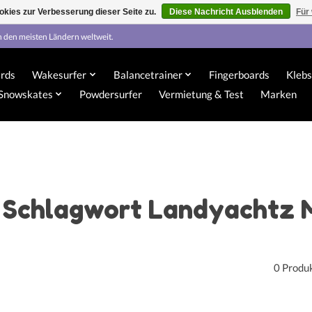
kies zur Verbesserung dieser Seite zu.
Diese Nachricht Ausblenden
Für
n den meisten Ländern weltweit.
rds
Wakesurfer
Balancetrainer
Fingerboards
Klebs
Snowskates
Powdersurfer
Vermietung & Test
Marken
t Schlagwort Landyachtz 
0 Produ