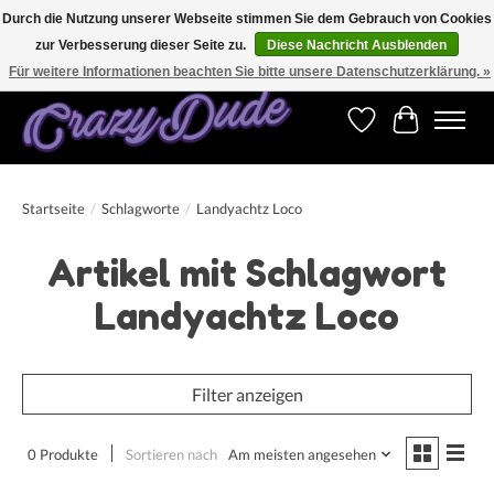
Durch die Nutzung unserer Webseite stimmen Sie dem Gebrauch von Cookies
zur Verbesserung dieser Seite zu.
Diese Nachricht Ausblenden
Versandkostenfrei bestellen ab CHF 200.00 in der Schweiz und ab EUR 250.00 in den
meisten Ländern weltweit.
Für weitere Informationen beachten Sie bitte unsere Datenschutzerklärung. »
Wunschzettel
Ihr Warenk
Startseite
/
Schlagworte
/
Landyachtz Loco
Artikel mit Schlagwort
Landyachtz Loco
Filter anzeigen
0 Produkte
Sortieren nach
Am meisten angesehen