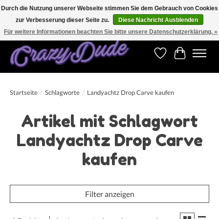
Durch die Nutzung unserer Webseite stimmen Sie dem Gebrauch von Cookies
zur Verbesserung dieser Seite zu.
Diese Nachricht Ausblenden
Versandkostenfrei bestellen ab CHF 200.00 in der Schweiz und ab EUR 250.00 in den
meisten Ländern weltweit.
Für weitere Informationen beachten Sie bitte unsere Datenschutzerklärung. »
Wunschzettel
Ihr Warenk
Startseite
/
Schlagworte
/
Landyachtz Drop Carve kaufen
Artikel mit Schlagwort
Landyachtz Drop Carve
kaufen
Filter anzeigen