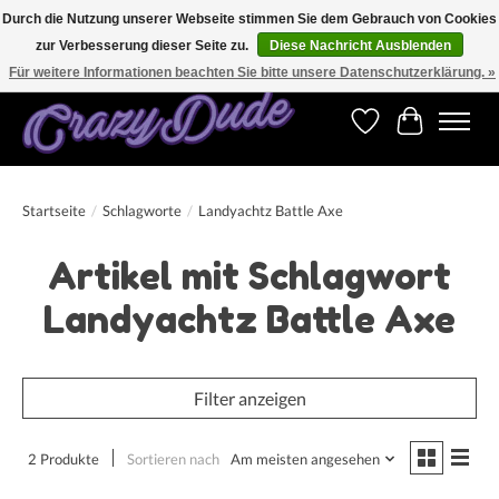
Durch die Nutzung unserer Webseite stimmen Sie dem Gebrauch von Cookies
zur Verbesserung dieser Seite zu.
Diese Nachricht Ausblenden
Versandkostenfrei bestellen ab CHF 200.00 in der Schweiz und ab EUR 250.00 in den
meisten Ländern weltweit.
Für weitere Informationen beachten Sie bitte unsere Datenschutzerklärung. »
Wunschzettel
Ihr Warenk
Startseite
/
Schlagworte
/
Landyachtz Battle Axe
Artikel mit Schlagwort
Landyachtz Battle Axe
Filter anzeigen
2 Produkte
Sortieren nach
Am meisten angesehen