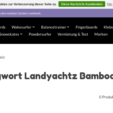
kies zur Verbesserung dieser Seite zu.
Diese Nachricht Ausblenden
Für
n den meisten Ländern weltweit.
rds
Wakesurfer
Balancetrainer
Fingerboards
Klebs
Snowskates
Powdersurfer
Vermietung & Test
Marken
eiz
agwort Landyachtz Bambo
0 Produ