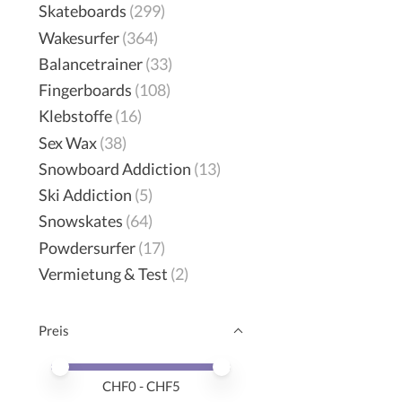
Skateboards
(299)
Wakesurfer
(364)
Balancetrainer
(33)
Fingerboards
(108)
Klebstoffe
(16)
Sex Wax
(38)
Snowboard Addiction
(13)
Ski Addiction
(5)
Snowskates
(64)
Powdersurfer
(17)
Vermietung & Test
(2)
Preis
Preis – Mindestwert
Price maximum value
CHF
0
- CHF
5