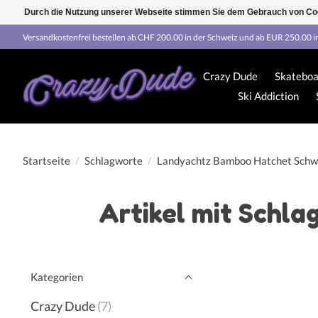
Durch die Nutzung unserer Webseite stimmen Sie dem Gebrauch von Coo
Versandkostenfrei bestellen ab CHF 200.00 in der Schweiz und ab EUR 250.00 i
Crazy Dude
Skateboa
Ski Addiction
Startseite
/
Schlagworte
/
Landyachtz Bamboo Hatchet Schw
Artikel mit Schl
Kategorien
Crazy Dude
(7)