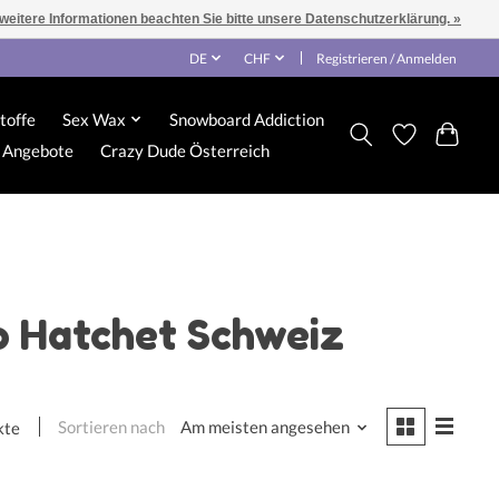
 weitere Informationen beachten Sie bitte unsere Datenschutzerklärung. »
DE
CHF
Registrieren / Anmelden
toffe
Sex Wax
Snowboard Addiction
Angebote
Crazy Dude Österreich
o Hatchet Schweiz
Sortieren nach
Am meisten angesehen
kte