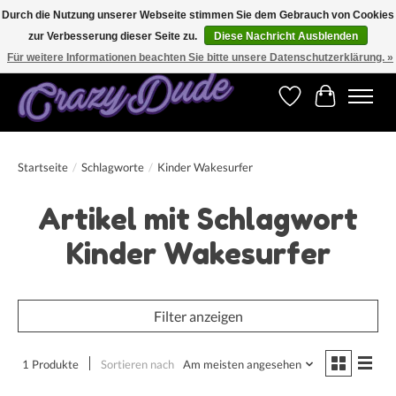
Durch die Nutzung unserer Webseite stimmen Sie dem Gebrauch von Cookies
zur Verbesserung dieser Seite zu.
Diese Nachricht Ausblenden
Versandkostenfrei bestellen ab CHF 200.00 in der Schweiz und ab EUR 250.00 in den
meisten Ländern weltweit.
Für weitere Informationen beachten Sie bitte unsere Datenschutzerklärung. »
Wunschzettel
Ihr Warenk
Startseite
/
Schlagworte
/
Kinder Wakesurfer
Artikel mit Schlagwort
Kinder Wakesurfer
Filter anzeigen
1 Produkte
Sortieren nach
Am meisten angesehen