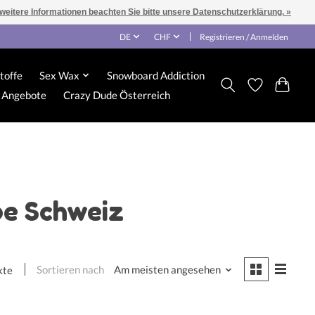
 weitere Informationen beachten Sie bitte unsere Datenschutzerklärung. »
DE
CHF
Registrieren / Anmelden
toffe
Sex Wax
Snowboard Addiction
Angebote
Crazy Dude Österreich
pe Schweiz
Sortieren nach
Am meisten angesehen
kte