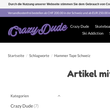
Durch die Nutzung unserer Webseite stimmen Sie dem Gebrauch von Coo
Versandkostenfrei bestellen ab CHF 200.00 in der Schweiz und ab EUR 250.00 i
Crazy Dude
Skateboa
Ski Addiction
Startseite
/
Schlagworte
/
Hammer Tape Schweiz
Artikel m
Kategorien
Crazy Dude
(7)