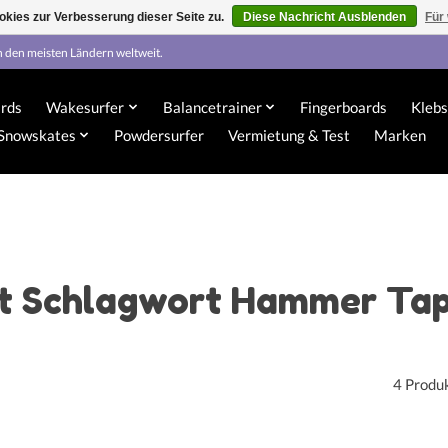
kies zur Verbesserung dieser Seite zu.
Diese Nachricht Ausblenden
Für
n den meisten Ländern weltweit.
rds
Wakesurfer
Balancetrainer
Fingerboards
Klebs
Snowskates
Powdersurfer
Vermietung & Test
Marken
it Schlagwort Hammer Ta
4 Produ