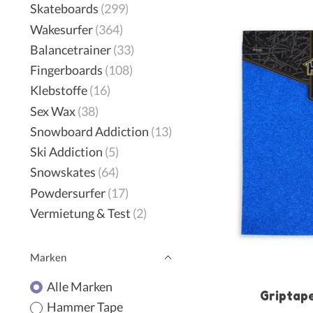
Skateboards
(299)
Wakesurfer
(364)
Balancetrainer
(33)
Fingerboards
(108)
Klebstoffe
(16)
Sex Wax
(38)
Snowboard Addiction
(13)
Ski Addiction
(5)
Snowskates
(64)
Powdersurfer
(17)
Vermietung & Test
(2)
Marken
Alle Marken
Griptap
Hammer Tape