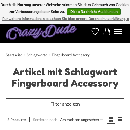
Durch die Nutzung unserer Webseite stimmen Sie dem Gebrauch von Cookies
zur Verbesserung dieser Seite zu.
Diese Nachricht Ausblenden
Versandkostenfrei bestellen ab CHF 200.00 in der Schweiz und ab EUR 250.00 in den
meisten Ländern weltweit.
Für weitere Informationen beachten Sie bitte unsere Datenschutzerklärung. »
Wunschzettel
Ihr Warenk
Startseite
/
Schlagworte
/
Fingerboard Accessory
Artikel mit Schlagwort
Fingerboard Accessory
Filter anzeigen
3 Produkte
Sortieren nach
Am meisten angesehen