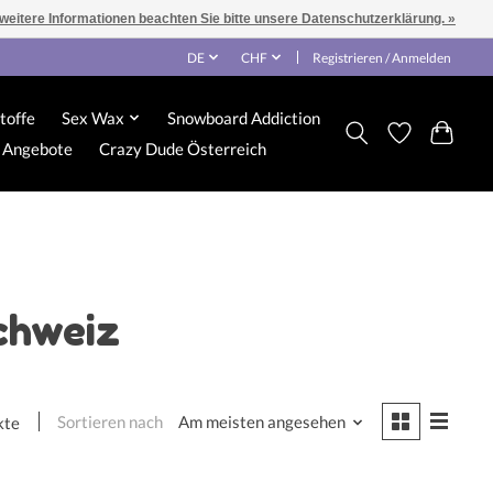
 weitere Informationen beachten Sie bitte unsere Datenschutzerklärung. »
DE
CHF
Registrieren / Anmelden
toffe
Sex Wax
Snowboard Addiction
Angebote
Crazy Dude Österreich
chweiz
Sortieren nach
Am meisten angesehen
kte