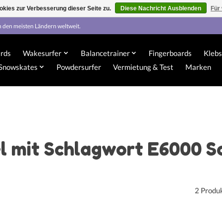
kies zur Verbesserung dieser Seite zu.
Diese Nachricht Ausblenden
Für
n den meisten Ländern weltweit.
rds
Wakesurfer
Balancetrainer
Fingerboards
Klebs
Snowskates
Powdersurfer
Vermietung & Test
Marken
el mit Schlagwort E6000 S
2 Produ