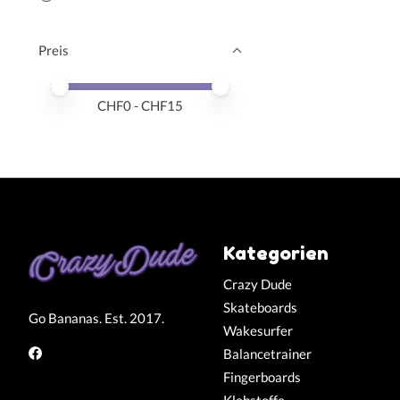
Preis
Preis – Mindestwert
Price maximum value
CHF
0
- CHF
15
Kategorien
Crazy Dude
Skateboards
Go Bananas. Est. 2017.
Wakesurfer
Balancetrainer
Fingerboards