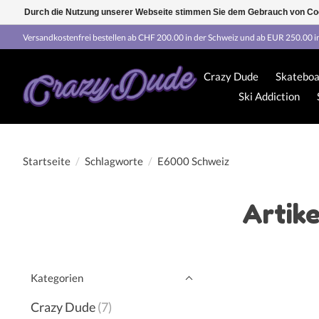
Durch die Nutzung unserer Webseite stimmen Sie dem Gebrauch von Coo
Versandkostenfrei bestellen ab CHF 200.00 in der Schweiz und ab EUR 250.00 i
Crazy Dude
Skateboa
Ski Addiction
Startseite
/
Schlagworte
/
E6000 Schweiz
Artik
Kategorien
Crazy Dude
(7)