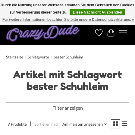
Durch die Nutzung unserer Webseite stimmen Sie dem Gebrauch von Cookies
zur Verbesserung dieser Seite zu.
Diese Nachricht Ausblenden
Versandkostenfrei bestellen ab CHF 200.00 in der Schweiz und ab EUR 250.00 in den
meisten Ländern weltweit.
Für weitere Informationen beachten Sie bitte unsere Datenschutzerklärung. »
Wunschzettel
Ihr Warenk
Startseite
/
Schlagworte
/
bester Schuhleim
Artikel mit Schlagwort
bester Schuhleim
Filter anzeigen
9 Produkte
Sortieren nach
Am meisten angesehen