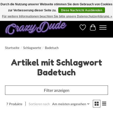
Durch die Nutzung unserer Webseite stimmen Sie dem Gebrauch von Cookies
zur Verbesserung dieser Seite zu.
Diese Nachricht Ausblenden
Versandkostenfrei bestellen ab CHF 200.00 in der Schweiz und ab EUR 250.00 in den
meisten Ländern weltweit.
Für weitere Informationen beachten Sie bitte unsere Datenschutzerklärung. »
Wunschzettel
Ihr Warenk
Startseite
/
Schlagworte
/
Badetuch
Artikel mit Schlagwort
Badetuch
Filter anzeigen
7 Produkte
Sortieren nach
Am meisten angesehen