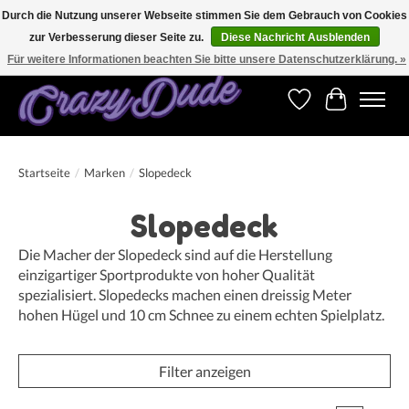
Durch die Nutzung unserer Webseite stimmen Sie dem Gebrauch von Cookies
zur Verbesserung dieser Seite zu.
Diese Nachricht Ausblenden
Versandkostenfrei bestellen ab CHF 200.00 in der Schweiz und ab EUR 250.00 in den
meisten Ländern weltweit.
Für weitere Informationen beachten Sie bitte unsere Datenschutzerklärung. »
Wunschzettel
Ihr Warenk
Startseite
/
Marken
/
Slopedeck
Slopedeck
Die Macher der Slopedeck sind auf die Herstellung
einzigartiger Sportprodukte von hoher Qualität
spezialisiert. Slopedecks machen einen dreissig Meter
hohen Hügel und 10 cm Schnee zu einem echten Spielplatz.
Filter anzeigen