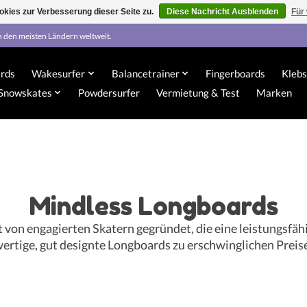
kies zur Verbesserung dieser Seite zu.
Diese Nachricht Ausblenden
Für
n den meisten Ländern weltweit.
rds
Wakesurfer
Balancetrainer
Fingerboards
Klebs
Snowskates
Powdersurfer
Vermietung & Test
Marken
Mindless Longboards
von engagierten Skatern gegründet, die eine leistungsfä
ertige, gut designte Longboards zu erschwinglichen Preise