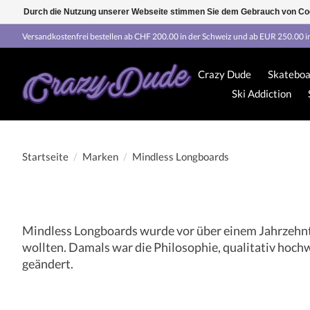
Durch die Nutzung unserer Webseite stimmen Sie dem Gebrauch von Coo
Versandkostenfrei bestellen ab CHF 200.00 in der Schweiz und ab EUR 250.00 i
Crazy Dude
Skateboa
Ski Addiction
Startseite
/
Marken
/
Mindless Longboards
Mindless Longboards wurde vor über einem Jahrzehnt 
wollten. Damals war die Philosophie, qualitativ hochw
geändert.