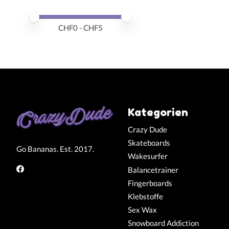
Preis – Mindestwert
Price maximum value
CHF
0
- CHF
5
Kategorien
Crazy Dude
Skateboards
Go Bananas. Est. 2017.
Wakesurfer
Balancetrainer
Fingerboards
Klebstoffe
Sex Wax
Snowboard Addiction