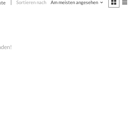
Sortieren nach
Am meisten angesehen
kte
nden!