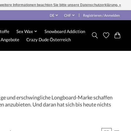
 weitere Informationen beachten Sie bitte unsere Datenschutzerklärung. »
DE
CHF
Registrieren / Anmelden
toffe
Sex Wax
Snowboard Addiction
Angebote
Crazy Dude Österreich
hige und erschwingliche Longboard-Marke schaffen
n anzubieten. Und daran hat sich bis heute nichts