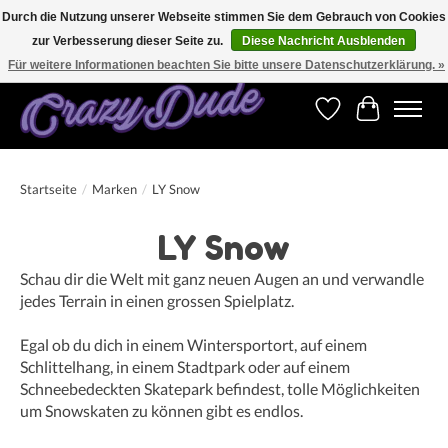
Durch die Nutzung unserer Webseite stimmen Sie dem Gebrauch von Cookies
zur Verbesserung dieser Seite zu.
Diese Nachricht Ausblenden
Versandkostenfrei bestellen ab CHF 200.00 in der Schweiz und ab EUR 250.00 in den
meisten Ländern weltweit.
Für weitere Informationen beachten Sie bitte unsere Datenschutzerklärung. »
Wunschzettel
Ihr Warenk
Startseite
/
Marken
/
LY Snow
LY Snow
Schau dir die Welt mit ganz neuen Augen an und verwandle
jedes Terrain in einen grossen Spielplatz.
Egal ob du dich in einem Wintersportort, auf einem
Schlittelhang, in einem Stadtpark oder auf einem
Schneebedeckten Skatepark befindest, tolle Möglichkeiten
um Snowskaten zu können gibt es endlos.