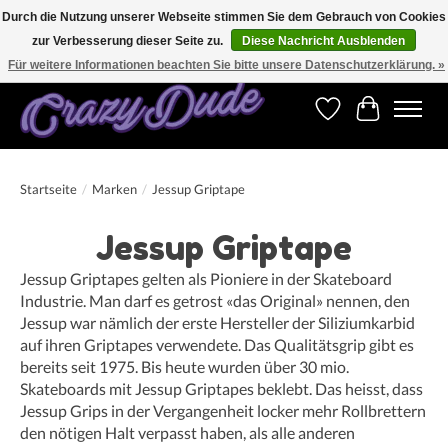
Durch die Nutzung unserer Webseite stimmen Sie dem Gebrauch von Cookies
zur Verbesserung dieser Seite zu.
Diese Nachricht Ausblenden
Versandkostenfrei bestellen ab CHF 200.00 in der Schweiz und ab EUR 250.00 in den
meisten Ländern weltweit.
Für weitere Informationen beachten Sie bitte unsere Datenschutzerklärung. »
Wunschzettel
Ihr Warenk
Startseite
/
Marken
/
Jessup Griptape
Jessup Griptape
Jessup Griptapes gelten als Pioniere in der Skateboard
Industrie. Man darf es getrost «das Original» nennen, den
Jessup war nämlich der erste Hersteller der Siliziumkarbid
auf ihren Griptapes verwendete. Das Qualitätsgrip gibt es
bereits seit 1975. Bis heute wurden über 30 mio.
Skateboards mit Jessup Griptapes beklebt. Das heisst, dass
Jessup Grips in der Vergangenheit locker mehr Rollbrettern
den nötigen Halt verpasst haben, als alle anderen